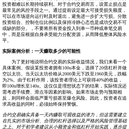
投资都难以长期持续获利。对于合约交易而言，设置止损点是
最常见的风控手段之一。通过提前设定最大可接受损失额度，
可以在市场逆向运行时及时退出，避免进一步扩大亏损。分散
投资组合、控制仓位比例以及保持冷静心态也是成功交易不可
或缺的部分。，不要将所有资金投入到单一币种或单笔交易
中，而是应根据自身承受能力分配资源，从而降低整体风险水
平。
实际案例分析：一天赚取多少的可能性
为了更好地说明合约交易的实际收益情况，我们来看一个
具体案例。假设某投资者拥有100u本金，选择了20倍杠杆并做
空以太坊。当天以太坊价格从2000美元下跌至1960美元，跌幅
为2%。由于杠杆作用，该投资者理论上可获得40%的收益，
即100u增长至140u。这仅仅是理想状态下的结果，实际情况还
需考虑手续费、滑点等因素的影响。如果市场走势与预期相
反，则同样会面临严重亏损甚至爆仓风险。因此，投资者在追
求高收益的同时，必须始终保持警惕。
合约交易确实具备一天内赚取可观收益的潜力，但这需要建立
在扎实的市场分析、合理的杠杆选择以及严格的风险管理基础
之上。对于初学者建议从小额资金和低杠杆开始实践，逐步提