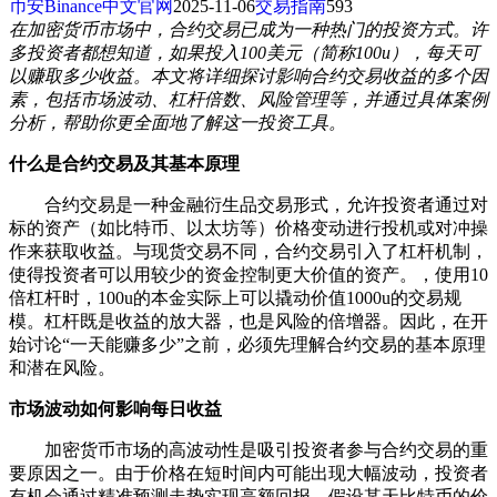
币安Binance中文官网
2025-11-06
交易指南
593
在加密货币市场中，合约交易已成为一种热门的投资方式。许
多投资者都想知道，如果投入100美元（简称100u），每天可
以赚取多少收益。本文将详细探讨影响合约交易收益的多个因
素，包括市场波动、杠杆倍数、风险管理等，并通过具体案例
分析，帮助你更全面地了解这一投资工具。
什么是合约交易及其基本原理
合约交易是一种金融衍生品交易形式，允许投资者通过对
标的资产（如比特币、以太坊等）价格变动进行投机或对冲操
作来获取收益。与现货交易不同，合约交易引入了杠杆机制，
使得投资者可以用较少的资金控制更大价值的资产。，使用10
倍杠杆时，100u的本金实际上可以撬动价值1000u的交易规
模。杠杆既是收益的放大器，也是风险的倍增器。因此，在开
始讨论“一天能赚多少”之前，必须先理解合约交易的基本原理
和潜在风险。
市场波动如何影响每日收益
加密货币市场的高波动性是吸引投资者参与合约交易的重
要原因之一。由于价格在短时间内可能出现大幅波动，投资者
有机会通过精准预测走势实现高额回报。假设某天比特币的价