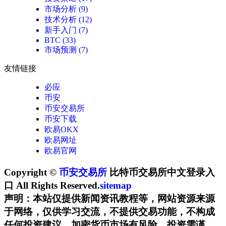
市场分析
(9)
技术分析
(12)
新手入门
(7)
BTC
(33)
市场预测
(7)
友情链接
必应
币安
币安交易所
币安下载
欧易OKX
欧易网址
欧易官网
Copyright ©
币安交易所
比特币交易所中文登录入
口 All Rights Reserved.
sitemap
声明：本站仅提供新闻资讯教程等，网站资源来源
于网络，仅供学习交流，不提供交易功能，不构成
任何投资建议。加密货币市场有风险，投资需谨