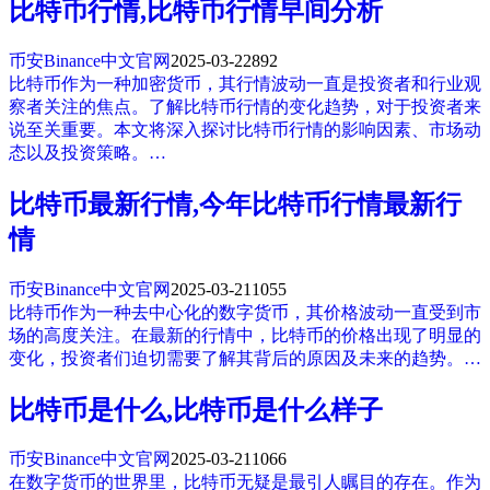
比特币行情,比特币行情早间分析
币安Binance中文官网
2025-03-22
892
比特币作为一种加密货币，其行情波动一直是投资者和行业观
察者关注的焦点。了解比特币行情的变化趋势，对于投资者来
说至关重要。本文将深入探讨比特币行情的影响因素、市场动
态以及投资策略。…
比特币最新行情,今年比特币行情最新行
情
币安Binance中文官网
2025-03-21
1055
比特币作为一种去中心化的数字货币，其价格波动一直受到市
场的高度关注。在最新的行情中，比特币的价格出现了明显的
变化，投资者们迫切需要了解其背后的原因及未来的趋势。…
比特币是什么,比特币是什么样子
币安Binance中文官网
2025-03-21
1066
在数字货币的世界里，比特币无疑是最引人瞩目的存在。作为