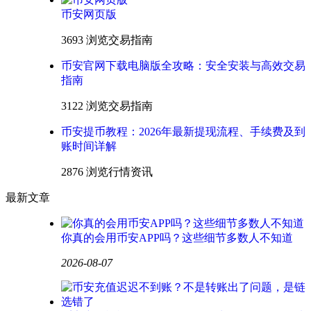
币安网页版
3693 浏览
交易指南
币安官网下载电脑版全攻略：安全安装与高效交易
指南
3122 浏览
交易指南
币安提币教程：2026年最新提现流程、手续费及到
账时间详解
2876 浏览
行情资讯
最新文章
你真的会用币安APP吗？这些细节多数人不知道
2026-08-07