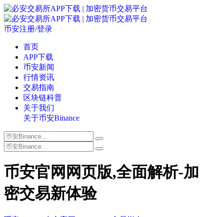
币安注册/登录
首页
APP下载
币安新闻
行情资讯
交易指南
区块链科普
关于我们
关于币安Binance
币安官网网页版,全面解析-加
密交易新体验