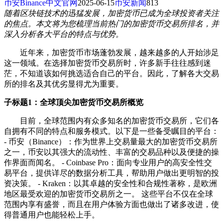
币安Binance中文官网
2025-06-15
币安新闻
813
随着区块链技术的迅猛发展，加密货币已成为全球投资者关注
的焦点。本文将为您梳理当前热门的加密货币交易所排名，并
深入分析各大平台的特点与优势。
近年来，加密货币市场蓬勃发展，越来越多的人开始涉足
这一领域。在选择加密货币交易所时，许多新手往往感到迷
茫，不知道该如何挑选适合自己的平台。因此，了解各大交易
所的排名及其优劣显得尤为重要。
子标题1：全球顶尖加密货币交易所概览
目前，全球范围内有众多知名的加密货币交易所，它们各
自拥有不同的特点和服务模式。以下是一些备受瞩目的平台：
- 币安（Binance）：作为世界上交易量最大的加密货币交易所
之一，币安以其强大的流动性、丰富的交易品种以及便捷的操
作界面而闻名。 - Coinbase Pro：面向专业用户的高安全性交
易平台，提供详尽的数据分析工具，帮助用户做出更明智的投
资决策。 - Kraken：以其卓越的安全性和合规性著称，是欧洲
地区最受欢迎的加密货币交易所之一。 这些平台不仅在全球
范围内享有盛誉，而且在用户体验方面也做出了诸多改进，使
得普通用户也能轻松上手。