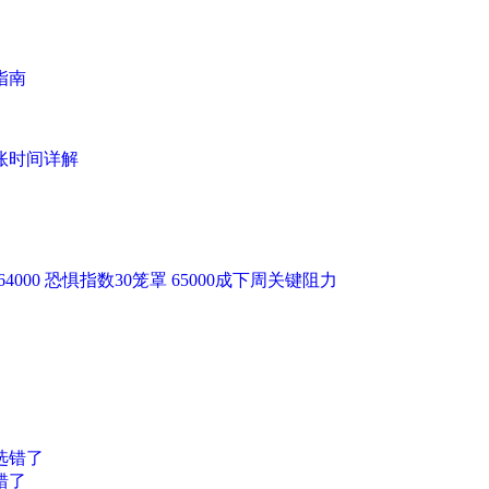
指南
账时间详解
64000 恐惧指数30笼罩 65000成下周关键阻力
错了