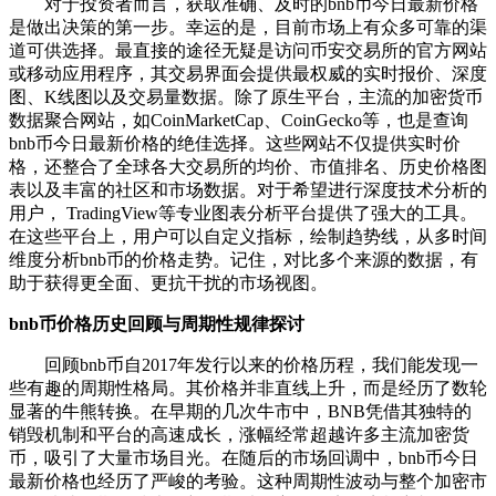
对于投资者而言，获取准确、及时的bnb币今日最新价格
是做出决策的第一步。幸运的是，目前市场上有众多可靠的渠
道可供选择。最直接的途径无疑是访问币安交易所的官方网站
或移动应用程序，其交易界面会提供最权威的实时报价、深度
图、K线图以及交易量数据。除了原生平台，主流的加密货币
数据聚合网站，如CoinMarketCap、CoinGecko等，也是查询
bnb币今日最新价格的绝佳选择。这些网站不仅提供实时价
格，还整合了全球各大交易所的均价、市值排名、历史价格图
表以及丰富的社区和市场数据。对于希望进行深度技术分析的
用户， TradingView等专业图表分析平台提供了强大的工具。
在这些平台上，用户可以自定义指标，绘制趋势线，从多时间
维度分析bnb币的价格走势。记住，对比多个来源的数据，有
助于获得更全面、更抗干扰的市场视图。
bnb币价格历史回顾与周期性规律探讨
回顾bnb币自2017年发行以来的价格历程，我们能发现一
些有趣的周期性格局。其价格并非直线上升，而是经历了数轮
显著的牛熊转换。在早期的几次牛市中，BNB凭借其独特的
销毁机制和平台的高速成长，涨幅经常超越许多主流加密货
币，吸引了大量市场目光。在随后的市场回调中，bnb币今日
最新价格也经历了严峻的考验。这种周期性波动与整个加密市