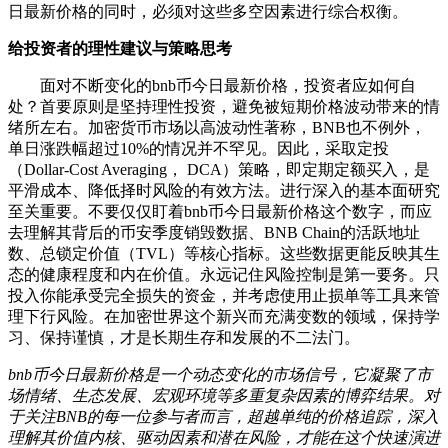
日最新价格的同时，必须对这些多空因素进行综合权衡。
给投资者的理性建议与策略思考
面对不断变化的bnb币今日最新价格，投资者应如何自
处？首要原则是坚持理性投资，避免被短期价格波动带来的情
绪所左右。加密货币市场以高波动性著称，BNB也不例外，
单日涨跌幅超过10%的情况并不罕见。因此，采取定投
（Dollar-Cost Averaging， DCA）策略，即定期定额买入，是
平滑成本、降低择时风险的有效方法。进行深入的基本面研究
至关重要。不要仅仅盯着bnb币今日最新价格这个数字，而应
去理解其背后的币安季度销毁数据、BNB Chain的活跃地址
数、总锁定价值（TVL）等核心指标。这些数据更能反映其生
态的健康程度和内在价值。永远记住风险控制是第一要务。只
投入你能承受完全损失的资金，并考虑使用止损单等工具来管
理下行风险。在加密世界这个新兴而充满变数的领域，保持学
习、保持谨慎，才是长期生存和发展的不二法门。
bnb币今日最新价格是一个动态变化的市场信号，它凝聚了市
场情绪、生态发展、宏观环境等多重复杂因素的博弈结果。对
于关注BNB的每一位参与者而言，超越单纯的价格追踪，深入
理解其价值内核、驱动因素和潜在风险，才能在这个快速演进