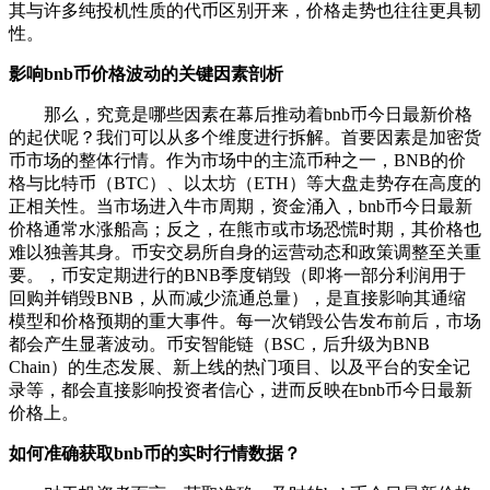
其与许多纯投机性质的代币区别开来，价格走势也往往更具韧
性。
影响bnb币价格波动的关键因素剖析
那么，究竟是哪些因素在幕后推动着bnb币今日最新价格
的起伏呢？我们可以从多个维度进行拆解。首要因素是加密货
币市场的整体行情。作为市场中的主流币种之一，BNB的价
格与比特币（BTC）、以太坊（ETH）等大盘走势存在高度的
正相关性。当市场进入牛市周期，资金涌入，bnb币今日最新
价格通常水涨船高；反之，在熊市或市场恐慌时期，其价格也
难以独善其身。币安交易所自身的运营动态和政策调整至关重
要。，币安定期进行的BNB季度销毁（即将一部分利润用于
回购并销毁BNB，从而减少流通总量），是直接影响其通缩
模型和价格预期的重大事件。每一次销毁公告发布前后，市场
都会产生显著波动。币安智能链（BSC，后升级为BNB
Chain）的生态发展、新上线的热门项目、以及平台的安全记
录等，都会直接影响投资者信心，进而反映在bnb币今日最新
价格上。
如何准确获取bnb币的实时行情数据？