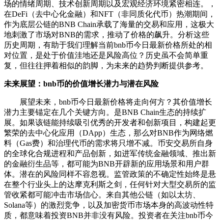
场的情绪周期、技术创新周期以及宏观经济环境紧密相连。，
在DeFi（去中心化金融）和NFT（非同质化代币）热潮期间，
作为底层公链的BNB Chain承载了海量的交易和应用，这极大
地刺激了市场对BNB的需求，推动了价格的飙升。分析这些
历史周期，有助于我们理解当前bnb币今日最新价格所处的相
对位置，是处于价值洼地还是风险高位？历史虽不会简单重
复，但往往押着相似的韵脚，为未来的趋势判断提供参考。
未来展望：bnb币的价值增长潜力与潜在风险
展望未来，bnb币今日最新价格将走向何方？其价值增长
潜力主要锚定在几个关键方向。是BNB Chain生态的持续扩
展。如果该链能持续吸引优秀的开发者和创新项目，构建起更
繁荣的去中心化应用（DApp）生态，那么对BNB作为网络燃
料（Gas费）和治理代币的需求将只增不减。币安交易所自身
的全球化合规进程和产品创新，如进军传统金融领域、推出新
的金融衍生品等，都可能为BNB开辟新的应用场景和用户群
体。潜在的风险同样不容忽视。监管政策的不确定性始终是悬
在整个行业头上的达摩克利斯之剑，任何针对大型交易所的监
管收紧都可能冲击市场信心。来自其他公链（如以太坊、
Solana等）的激烈竞争，以及加密货币市场本身的高波动性特
质，都意味着投资BNB并非没有风险。投资者在关注bnb币今