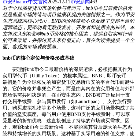
币安Binance中文官网
2025-12-11
币安新闻
463
对于全球加密货币市场的参与者而言，bnb币今日最新价格无
疑是衡量市场情绪与项目健康状况的关键指标之一。作为币安
生态系统的核心代币，BNB的价格波动不仅反映了交易平台的
运营动态，更牵动着无数投资者、开发者和使用者的神经。本
文将深入剖析影响bnb币价格的核心因素，提供获取实时行情
的可靠渠道，并探讨其未来价值走向，旨在为读者提供一个全
面、客观的市场观察视角。
bnb币的核心定位与价格形成基础
要理解bnb币今日最新价格的深层逻辑，必须把握其作为
实用型代币（Utility Token）的根本属性。BNB，即币安币，
最初是作为全球领先的加密货币交易所币安的平台代币而诞生
的。它的价格并非凭空产生，而是由其内在的实用价值与外部
市场供需共同决定的。在币安生态内，BNB被广泛应用于支
付交易手续费、参与新币发行（如Launchpad）、支付旅行费
用、购买虚拟礼物等多个场景，这种广泛的应用场景构成了其
价值的坚实底座。每当用户使用BNB支付手续费时，可以享
受显著的折扣优惠，这直接创造了持续的市场购买需求。因
此，观察bnb币今日最新价格，不能脱离其背后庞大的生态系
统和持续增长的实用场景。这种基于实际用途的价值支撑，使