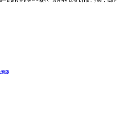
动一直是投资者关注的核心。通过分析比特币行情走势图，我们
最新版