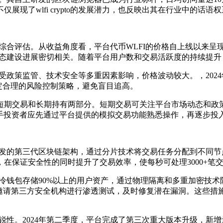
现了wlfi crypto的发展潜力，也反映出其在行业中的话语
多维度综合评估。从收益角度看，平台代币WLFI的价格自上线以来呈现
生态建设进展密切相关。随着平台用户数和交易活跃度的持续提升，
货币市场受政策监管、技术安全等多重因素影响，价格波动较大。，2
定合理的风险控制策略，避免盲目追高。
短期交易和长期持有两部分。短期交易可关注平台市场动态和政
。新手投资者应先通过平台提供的模拟交易功能熟悉操作，再逐步投
采用自主研发的第三代区块链架构，通过分片技术将交易任务分配到
势，在保证安全性的同时提升了交易效率，使每秒可处理3000+笔
系。采用冷钱包存储90%以上的用户资产，通过物理隔离和多重加密
期邀请第三方安全机构进行渗透测试，及时修复潜在漏洞。这些措
迭代的敏锐性。2024年第二季度，平台完成了第三次重大版本升级