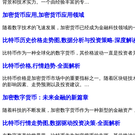
背景和技术实力。一个由经验丰富的专…
加密货币应用,加密货币应用领域
随着数字技术的飞速发展，加密货币已经成为金融科技领域的
比特币历史价格走势图,数据分析与投资策略-深度解
比特币作为一种全球化的数字货币，其价格波动一直是投资者
比特币价格,行情趋势-全面解析
比特币价格是加密货币市场中的重要指标之一。随着区块链技
的影响因素、走势预测以及投资建议。…
加密数字货币：未来金融的新篇章
随着科技的不断发展，加密数字货币作为一种新型的金融资产
比特币行情走势图,数据驱动投资决策-全面解析