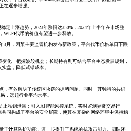
权正在逐步增强。
稳定上涨趋势，2023年涨幅达350%，2024年上半年在市场整
WLFI代币的价值有望进一步释放。
024年3月，因某主要监管机构发布新政策，平台代币价格单日下跌
策变化，把握波段机会；长期持有则可结合平台生态发展规划，
入实盘，降低试错成本。
不同节点，有效解决了传统区块链的拥堵问题。同时，其独特的共识
交易，远超行业平均水平。
技术防止私钥泄露；引入AI智能风控系统，实时监测异常交易行
施共同构成了平台的安全屏障，使其在复杂的网络环境中保持稳
，新增量子计算防护功能，进一步提升了系统的抗攻击能力。团队还