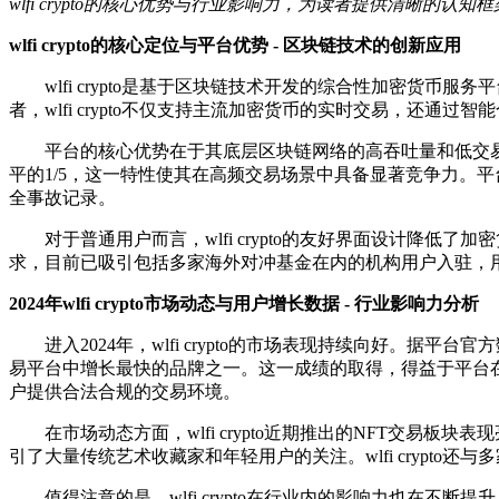
wlfi crypto的核心优势与行业影响力，为读者提供清晰的认知
wlfi crypto的核心定位与平台优势 - 区块链技术的创新应用
wlfi crypto是基于区块链技术开发的综合性加密货
者，wlfi crypto不仅支持主流加密货币的实时交易，还
平台的核心优势在于其底层区块链网络的高吞吐量和低交易成本
平的1/5，这一特性使其在高频交易场景中具备显著竞争力。平
全事故记录。
对于普通用户而言，wlfi crypto的友好界面设计降
求，目前已吸引包括多家海外对冲基金在内的机构用户入驻，用
2024年wlfi crypto市场动态与用户增长数据 - 行业影响力分析
进入2024年，wlfi crypto的市场表现持续向好。据
易平台中增长最快的品牌之一。这一成绩的取得，得益于平台在合
户提供合法合规的交易环境。
在市场动态方面，wlfi crypto近期推出的NFT交
引了大量传统艺术收藏家和年轻用户的关注。wlfi cryp
值得注意的是，wlfi crypto在行业内的影响力也在