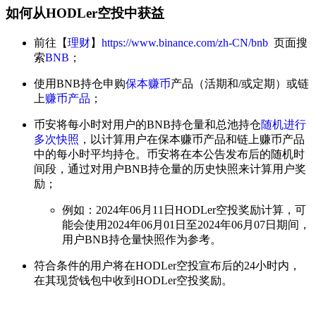
如何从HODLer空投中获益
前往【
理财
】
https://www.binance.com/zh-CN/bnb
页面搜
索
BNB
；
使用BNB持仓申购
保本赚币
产品（活期和/或定期）或链
上
赚币产品
；
币安将每小时对用户的BNB持仓量和总池持仓
随机进行
多次快照
，以计算用户在保本赚币产品和链上赚币产品
中的每小时平均持仓。币安将在本公告发布后的随机时
间段，通过对用户BNB持仓量的历史快照来计算用户奖
励；
例如：2024年06月11日HODLer空投奖励计算，可
能会使用2024年06月01日至2024年06月07日期间，
用户BNB持仓量快照作为参考。
符合条件的用户将在HODLer空投宣布后的24小时内，
在其现货钱包中收到HODLer空投奖励。