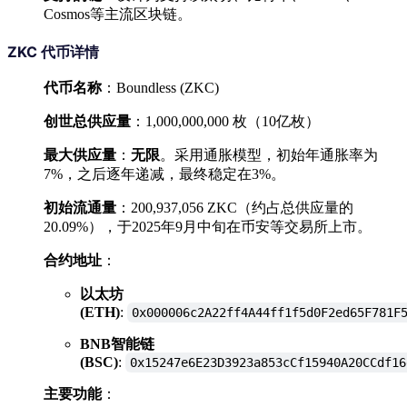
Cosmos等主流区块链。
ZKC 代币详情
代币名称
：Boundless (ZKC)
创世总供应量
：1,000,000,000 枚（10亿枚）
最大供应量
：
无限
。采用通胀模型，初始年通胀率为
7%，之后逐年递减，最终稳定在3%。
初始流通量
：200,937,056 ZKC（约占总供应量的
20.09%），于2025年9月中旬在币安等交易所上市。
合约地址
：
以太坊
(ETH)
:
0x000006c2A22ff4A44ff1f5d0F2ed65F781F
BNB智能链
(BSC)
:
0x15247e6E23D3923a853cCf15940A20CCdf16
主要功能
：