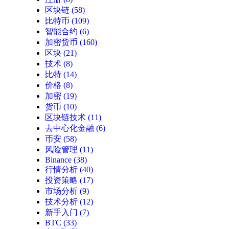
区块链
(58)
比特币
(109)
智能合约
(6)
加密货币
(160)
区块
(21)
技术
(8)
比特
(14)
价格
(8)
加密
(19)
货币
(10)
区块链技术
(11)
去中心化金融
(6)
币安
(58)
风险管理
(11)
Binance
(38)
行情分析
(40)
投资策略
(17)
市场分析
(9)
技术分析
(12)
新手入门
(7)
BTC
(33)