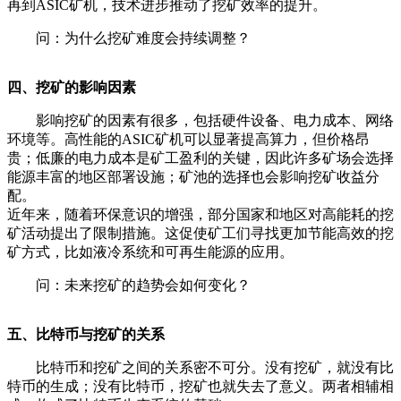
再到ASIC矿机，技术进步推动了挖矿效率的提升。
问：为什么挖矿难度会持续调整？
四、挖矿的影响因素
影响挖矿的因素有很多，包括硬件设备、电力成本、网络
环境等。高性能的ASIC矿机可以显著提高算力，但价格昂
贵；低廉的电力成本是矿工盈利的关键，因此许多矿场会选择
能源丰富的地区部署设施；矿池的选择也会影响挖矿收益分
配。
近年来，随着环保意识的增强，部分国家和地区对高能耗的挖
矿活动提出了限制措施。这促使矿工们寻找更加节能高效的挖
矿方式，比如液冷系统和可再生能源的应用。
问：未来挖矿的趋势会如何变化？
五、比特币与挖矿的关系
比特币和挖矿之间的关系密不可分。没有挖矿，就没有比
特币的生成；没有比特币，挖矿也就失去了意义。两者相辅相