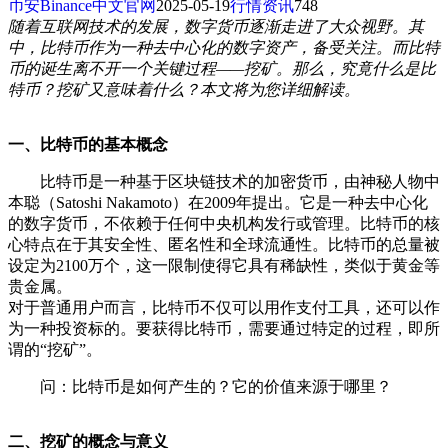
币安Binance中文官网
2025-05-19
行情资讯
748
随着互联网技术的发展，数字货币逐渐走进了大众视野。其
中，比特币作为一种去中心化的数字资产，备受关注。而比特
币的诞生离不开一个关键过程——挖矿。那么，究竟什么是比
特币？挖矿又意味着什么？本文将为您详细解读。
一、比特币的基本概念
比特币是一种基于区块链技术的加密货币，由神秘人物中
本聪（Satoshi Nakamoto）在2009年提出。它是一种去中心化
的数字货币，不依赖于任何中央机构发行或管理。比特币的核
心特点在于其安全性、匿名性和全球流通性。比特币的总量被
设定为2100万个，这一限制使得它具有稀缺性，类似于黄金等
贵金属。
对于普通用户而言，比特币不仅可以用作支付工具，还可以作
为一种投资标的。要获得比特币，需要通过特定的过程，即所
谓的“挖矿”。
问：比特币是如何产生的？它的价值来源于哪里？
二、挖矿的概念与意义