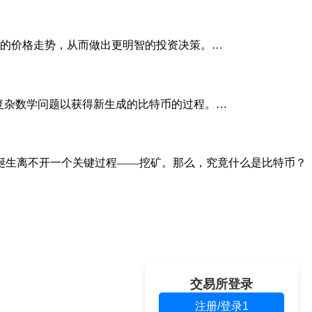
币的价格走势，从而做出更明智的投资决策。…
复杂数学问题以获得新生成的比特币的过程。…
诞生离不开一个关键过程——挖矿。那么，究竟什么是比特币？
交易所登录
注册/登录1