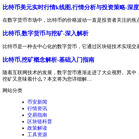
比特币美元实时行情k线图,行情分析与投资策略-深
在数字货币市场中，比特币的价格波动一直是投资者关注的焦
比特币,数字货币与挖矿-深入解析
比特币是一种去中心化的数字货币，它通过区块链技术实现交
比特币,挖矿概念解析-基础入门指南
随着互联网技术的发展，数字货币逐渐走进了大众视野。其中
挖矿又意味着什么？本文将为您详细解…
网站分类
币安新闻
行情资讯
交易指南
区块链科普
政策解读
工具资源