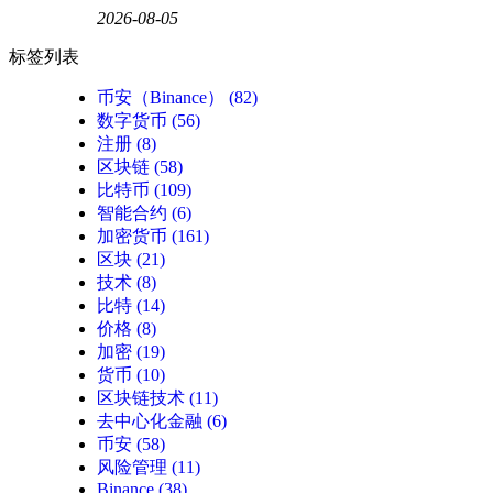
2026-08-05
标签列表
币安（Binance）
(82)
数字货币
(56)
注册
(8)
区块链
(58)
比特币
(109)
智能合约
(6)
加密货币
(161)
区块
(21)
技术
(8)
比特
(14)
价格
(8)
加密
(19)
货币
(10)
区块链技术
(11)
去中心化金融
(6)
币安
(58)
风险管理
(11)
Binance
(38)