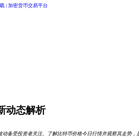
新动态解析
波动备受投资者关注。了解比特币价格今日行情并观察其走势，