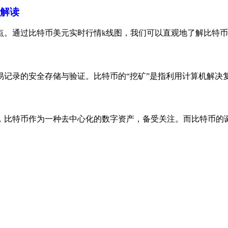
度解读
点。通过比特币美元实时行情k线图，我们可以直观地了解比特
易记录的安全存储与验证。比特币的“挖矿”是指利用计算机解决
，比特币作为一种去中心化的数字资产，备受关注。而比特币的