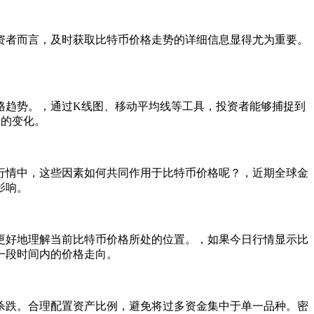
资者而言，及时获取比特币价格走势的详细信息显得尤为重要。
格趋势。，通过K线图、移动平均线等工具，投资者能够捕捉到
生的变化。
行情中，这些因素如何共同作用于比特币价格呢？，近期全球金
影响。
更好地理解当前比特币价格所处的位置。，如果今日行情显示比
一段时间内的价格走向。
杀跌。合理配置资产比例，避免将过多资金集中于单一品种。密