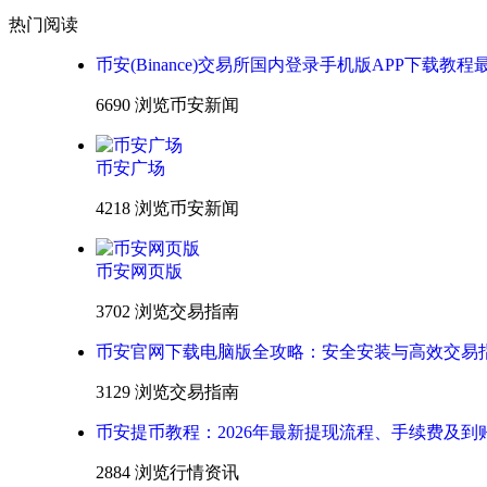
热门阅读
币安(Binance)交易所国内登录手机版APP下载教程
6690 浏览
币安新闻
币安广场
4218 浏览
币安新闻
币安网页版
3702 浏览
交易指南
币安官网下载电脑版全攻略：安全安装与高效交易
3129 浏览
交易指南
币安提币教程：2026年最新提现流程、手续费及到
2884 浏览
行情资讯