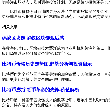
切关注市场动态，及时调整投资计划。无论是短期投机还是长
比特币价格今日行情的走势反映了当前市场状况的复杂性
更好地理解和把握比特币价格的最新动态。
无论是短期交易还
相关文章
蚂蚁区块链,蚂蚁区块链观后感
在数字化时代，区块链技术逐渐成为企业和机构关注的焦点，
应用场景以及如何帮助企业实现数字化…
比特币价格历史走势图,趋势分析与投资启示
比特币作为全球范围内备受关注的加密货币，其价格波动一直
的历史变化趋势，并结合图表进行详细…
比特币,数字货币革命的先锋-价值解析
比特币是一种基于区块链技术的数字货币，近年来因其独特的
定义、特点及其为何如此吸引人的原因…