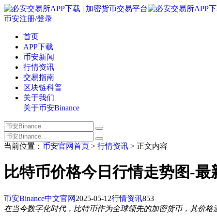
币安注册/登录
首页
APP下载
币安新闻
行情资讯
交易指南
区块链科普
关于我们
关于币安Binance
当前位置：
币安官网首页
>
行情资讯
> 正文内容
比特币价格今日行情走势图-最
币安Binance中文官网
2025-05-12
行情资讯
853
在当今数字化时代，比特币作为全球领先的加密货币，其价格