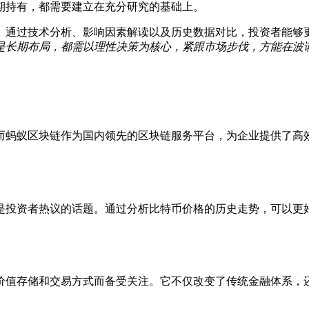
期持有，都需要建立在充分研究的基础上。
。通过技术分析、影响因素解读以及历史数据对比，投资者能够
是长期布局，都需以理性决策为核心，紧跟市场步伐，方能在波
而蚂蚁区块链作为国内领先的区块链服务平台，为企业提供了高
是投资者热议的话题。通过分析比特币价格的历史走势，可以更
价值存储和交易方式而备受关注。它不仅改变了传统金融体系，