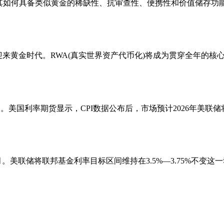
其如何具备类似黄金的稀缺性、抗审查性、便携性和价值储存功
道将迎来黄金时代。RWA(真实世界资产代币化)将成为贯穿全年的
基点。美国利率期货显示，CPI数据公布后，市场预计2026年美
月。美联储将联邦基金利率目标区间维持在3.5%—3.75%不变