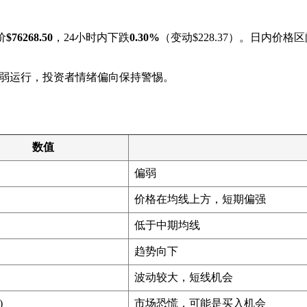
价
$76268.50
，24小时内下跌
0.30%
（变动$228.37）。日内价格
弱运行，投资者情绪偏向保持警惕。
数值
偏弱
价格在均线上方，短期偏强
低于中期均线
趋势向下
波动较大，短线机会
)
市场恐慌，可能是买入机会