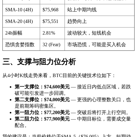
SMA-10 (4H)
$75,968
站上中期均线
SMA-20 (4H)
$75,551
趋势向上
24h振幅
2.81%
波动较大，短线机会
恐惧贪婪指数
32 (Fear)
市场恐慌，可能是买入机会
三、支撑与阻力位分析
从4小时K线走势来看，BTC目前的关键技术位如下：
第一支撑位：$74,600美元
— 接近日内低点区域，若跌
破可能引发进一步回调。
第二支撑位：$74,000美元
— 更强的心理整数关口，也
是前期筹码密集区。
第一阻力位：$77,200美元
— 突破后将打开上行空间。
第二阻力位：$77,900美元
— 中期目标位，需要成交量
配合。
我的建议是：当前价格位于SMA-5（$76,005）上方，短期动