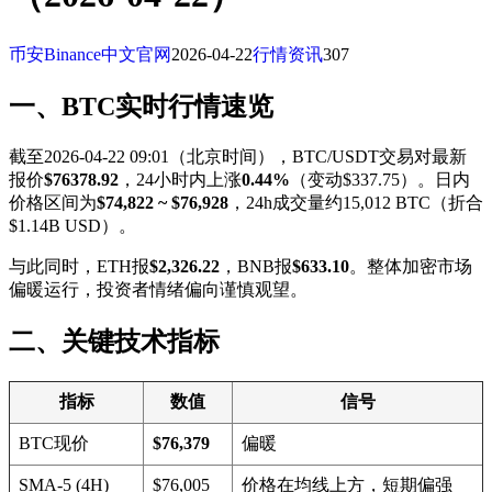
币安Binance中文官网
2026-04-22
行情资讯
307
一、BTC实时行情速览
截至2026-04-22 09:01（北京时间），BTC/USDT交易对最新
报价
$76378.92
，24小时内上涨
0.44%
（变动$337.75）。日内
价格区间为
$74,822 ~ $76,928
，24h成交量约15,012 BTC（折合
$1.14B USD）。
与此同时，ETH报
$2,326.22
，BNB报
$633.10
。整体加密市场
偏暖运行，投资者情绪偏向谨慎观望。
二、关键技术指标
指标
数值
信号
BTC现价
$76,379
偏暖
SMA-5 (4H)
$76,005
价格在均线上方，短期偏强