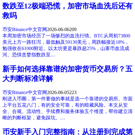
数跌至12极端恐慌，加密市场血洗后还有
救吗
币安Binance中文官网
2026-06-06
209
本周加密市场经历了一场惨烈的血洗行情。BTC从周初73800
美元上方一路狂泻，最低触及59130美元，周跌幅接近18%，
勉强收在61000附近。以太坊更是暴跌超25%，山寨币血流成
河。恐惧贪婪指数跌至…
新手如何选择靠谱的加密货币交易所？五
大判断标准详解
币安Binance中文官网
2026-06-05
223
刚进入币圈，第一件要做的事就是选一个靠谱的交易所。市面
上平台五花八门，有的安全可靠，有的暗藏风险。本文从安
全、合规、流动性、手续费和服务体验五个维度，帮你建立清
晰的判断框架，避免踩坑。…
币安新手入门完整指南：从注册到完成第