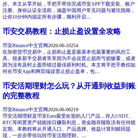
步。本文从零开始，手把手带你完成币安APP下载安装、账户
注册、身份认证全流程，涵盖中国用户常见问题与避坑指南，
让你10分钟内搞定所有步骤，顺利开启…
币安交易教程：止损止盈设置全攻略
币安Binance中文官网
2026-06-10
254
在加密货币交易中，止损和止盈是最基本也最重要的风控工
具。很多新手交易者常常因为不会设置止损而亏损惨重，或者
因为没有及时止盈而错过最佳获利时机。本文将手把手教你如
何在币安App和网页端设置止损止盈单，包…
币安活期理财怎么玩？从开通到收益到账
的完整教程
币安Binance中文官网
2026-06-08
219
币安活期理财是币安Earn最受欢迎的入门产品，存入USDT、
BTC等闲置资产就能按日赚取利息，资金随存随取没有任何锁
定期。本教程将从开通入口、产品选择、收益计算到赎回提
现，一步步带你玩转币安活期理财。…