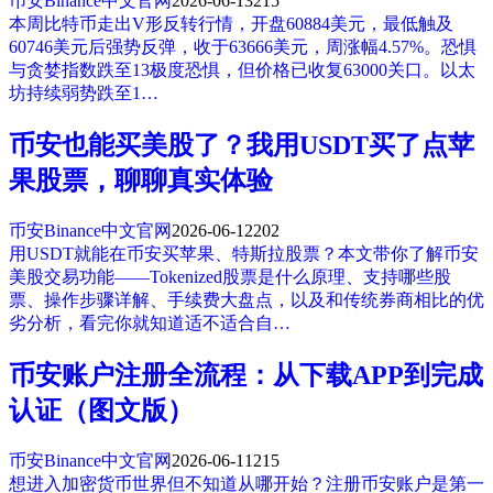
币安Binance中文官网
2026-06-13
215
本周比特币走出V形反转行情，开盘60884美元，最低触及
60746美元后强势反弹，收于63666美元，周涨幅4.57%。恐惧
与贪婪指数跌至13极度恐惧，但价格已收复63000关口。以太
坊持续弱势跌至1…
币安也能买美股了？我用USDT买了点苹
果股票，聊聊真实体验
币安Binance中文官网
2026-06-12
202
用USDT就能在币安买苹果、特斯拉股票？本文带你了解币安
美股交易功能——Tokenized股票是什么原理、支持哪些股
票、操作步骤详解、手续费大盘点，以及和传统券商相比的优
劣分析，看完你就知道适不适合自…
币安账户注册全流程：从下载APP到完成
认证（图文版）
币安Binance中文官网
2026-06-11
215
想进入加密货币世界但不知道从哪开始？注册币安账户是第一