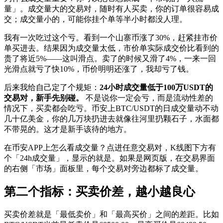
量」。成交量大的交易对，随时有人买卖，你的订单很容易成
交；成交量小的，可能你挂个单等半小时都没人理。
我有一次吃过这个亏。看到一个山寨币涨了30%，赶紧挂市价
单买进去。结果因为成交量太低，市价单实际成交价比看到的
贵了将近5%——这叫滑点。卖了的时候又滑了4%，一来一回
光滑点就亏了快10%，币价明明还涨了，我却亏了钱。
后来我给自己定了个规矩：
24小时成交量低于100万USDT的
交易对，新手先别碰。
不是说你一定会亏，而是流动性差的
情况下，买卖都会吃亏。币安上BTC/USDT的日成交量动不动
几十亿美金，你的几万块扔进去就像往河里扔颗石子，水面都
不带晃的。这才是新手该待的地方。
在币安APP上怎么看成交量？点进任意交易对，K线图下方有
个「24h成交量」，显示的就是。如果是网页版，在交易界面
的右侧「市场」面板里，每个交易对旁边都标了成交量。
第二个指标：买卖价差，越小越良心
买卖价差就是「最低卖价」和「最高买价」之间的差距。比如