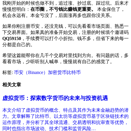
我刚开始的时候也做不到，追过涨、抄过底、踩过坑。后来才
慢慢想明白：
在币圈，不亏钱比赚钱更重要。
本金保住了，
机会永远有。本金亏没了，后面涨再多也跟你没关系。
如果你刚注册币安，还没充钱，可以先看看市场页面、熟悉一
下交易界面。如果真的准备开始交易，注册的时候填个邀请码
QQ59150
，手续费可以打个小折扣。钱不多，但省下来的每一
分都是自己的。
希望这篇能帮你在几千个交易对里找到方向。有问题的话，多
看看市场，少听听别人喊单，慢慢就有自己的感觉了。
标签:
币安（Binance）
加密货币
比特币
相关文章
虚拟货币：探索数字货币的未来与投资机遇
本文介绍了虚拟货币的概念、特点及其作为未来金融趋势的潜
力。文章解释了比特币、以太坊等虚拟货币基于区块链技术的
运作原理，并分析了其全球流通、交易透明和抗审查等优势，
同时也指出市场波动、技术门槛和监管风险…