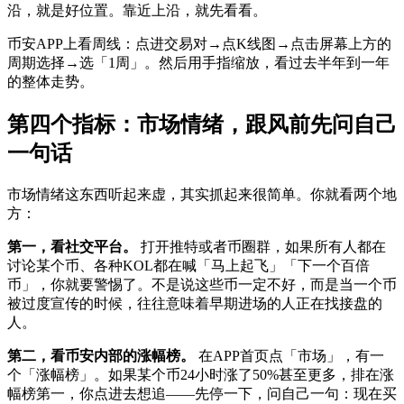
沿，就是好位置。靠近上沿，就先看看。
币安APP上看周线：点进交易对→点K线图→点击屏幕上方的
周期选择→选「1周」。然后用手指缩放，看过去半年到一年
的整体走势。
第四个指标：市场情绪，跟风前先问自己
一句话
市场情绪这东西听起来虚，其实抓起来很简单。你就看两个地
方：
第一，看社交平台。
打开推特或者币圈群，如果所有人都在
讨论某个币、各种KOL都在喊「马上起飞」「下一个百倍
币」，你就要警惕了。不是说这些币一定不好，而是当一个币
被过度宣传的时候，往往意味着早期进场的人正在找接盘的
人。
第二，看币安内部的涨幅榜。
在APP首页点「市场」，有一
个「涨幅榜」。如果某个币24小时涨了50%甚至更多，排在涨
幅榜第一，你点进去想追——先停一下，问自己一句：现在买