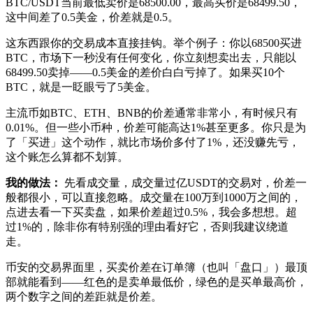
BTC/USDT当前最低卖价是68500.00，最高买价是68499.50，
这中间差了0.5美金，价差就是0.5。
这东西跟你的交易成本直接挂钩。举个例子：你以68500买进
BTC，市场下一秒没有任何变化，你立刻想卖出去，只能以
68499.50卖掉——0.5美金的差价白白亏掉了。如果买10个
BTC，就是一眨眼亏了5美金。
主流币如BTC、ETH、BNB的价差通常非常小，有时候只有
0.01%。但一些小币种，价差可能高达1%甚至更多。你只是为
了「买进」这个动作，就比市场价多付了1%，还没赚先亏，
这个账怎么算都不划算。
我的做法：
先看成交量，成交量过亿USDT的交易对，价差一
般都很小，可以直接忽略。成交量在100万到1000万之间的，
点进去看一下买卖盘，如果价差超过0.5%，我会多想想。超
过1%的，除非你有特别强的理由看好它，否则我建议绕道
走。
币安的交易界面里，买卖价差在订单簿（也叫「盘口」）最顶
部就能看到——红色的是卖单最低价，绿色的是买单最高价，
两个数字之间的差距就是价差。