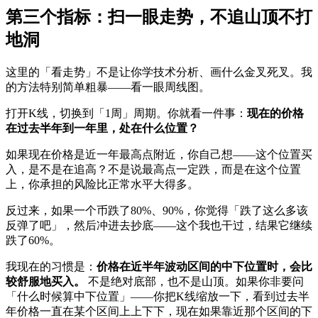
第三个指标：扫一眼走势，不追山顶不打
地洞
这里的「看走势」不是让你学技术分析、画什么金叉死叉。我
的方法特别简单粗暴——看一眼周线图。
打开K线，切换到「1周」周期。你就看一件事：
现在的价格
在过去半年到一年里，处在什么位置？
如果现在价格是近一年最高点附近，你自己想——这个位置买
入，是不是在追高？不是说最高点一定跌，而是在这个位置
上，你承担的风险比正常水平大得多。
反过来，如果一个币跌了80%、90%，你觉得「跌了这么多该
反弹了吧」，然后冲进去抄底——这个我也干过，结果它继续
跌了60%。
我现在的习惯是：
价格在近半年波动区间的中下位置时，会比
较舒服地买入。
不是绝对底部，也不是山顶。如果你非要问
「什么时候算中下位置」——你把K线缩放一下，看到过去半
年价格一直在某个区间上上下下，现在如果靠近那个区间的下