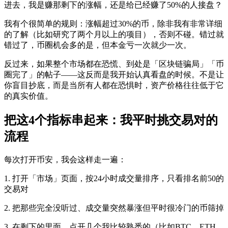
进去，我是赚那剩下的涨幅，还是给已经赚了50%的人接盘？
我有个很简单的规则：涨幅超过30%的币，除非我有非常详细
的了解（比如研究了两个月以上的项目），否则不碰。错过就
错过了，币圈机会多的是，但本金亏一次就少一次。
反过来，如果整个市场都在恐慌、到处是「区块链骗局」「币
圈完了」的帖子——这反而是我开始认真看盘的时候。不是让
你盲目抄底，而是当所有人都在恐惧时，资产价格往往低于它
的真实价值。
把这4个指标串起来：我平时挑交易对的
流程
每次打开币安，我会这样走一遍：
1. 打开「市场」页面，按24小时成交量排序，只看排名前50的
交易对
2. 把那些完全没听过、成交量突然暴涨但平时很冷门的币筛掉
3. 在剩下的里面，点开几个我比较熟悉的（比如BTC、ETH、