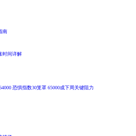
指南
账时间详解
64000 恐惧指数30笼罩 65000成下周关键阻力