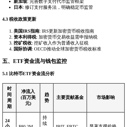
新加坡
: 完善数字支付代币监管框架
日本
: 修订支付服务法，明确稳定币监管
4.3 税收政策更新
美国IRS指南
: IRS更新加密货币税收指南
资本利得税
: 加密货币交易收益需申报纳税
挖矿税收
: 挖矿收入作为普通收入征税
国际协调
: OECD推动全球加密货币税收标准
五、ETF资金流与钱包监控
5.1 比特币ETF资金流分析
时
净流入
间
趋
(百万美
主要贡献基金
市场影响
周
势
元)
期
持
24
续
小
显著支撑价格
$80.2M
IBIT, FBTC