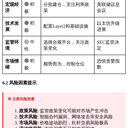
🟢 积
宏观经
分批建仓，关注利率政
美联储议息
济
策
会议
极
🟢 积
技术发
以太坊升级
配置Layer2和基础设施
展
进展
极
🟡 中
监管环
选择合规平台，关注政
SEC监管决
境
策变化
定
性
🟢 积
市场情
恐惧贪婪指
顺势而为，控制仓位
绪
数
极
6.2 风险因素提示
🚨 主要风险因素
政策风险
: 监管政策变化可能对市场产生冲击
技术风险
: 智能合约漏洞、网络攻击等安全风险
市场风险
: 价格波动剧烈，杠杆交易风险极高