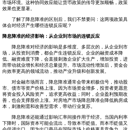
市场环境。这种协同效应能让货币政策的传导更加顺畅，政策
效果也更显著。
了解了降息降准的区别后，我们不禁要问：这两项政策具
体会对经济产生哪些连锁反应呢？
降息降准的经济影响：从企业到市场的连锁反应
降息降准对经济的影响是多维度、多层次的，从企业到市
场，从投资到消费，都会产生连锁反应。企业的融资成本降
低、融资难度下降，会直接刺激企业扩大生产，增加投资，进
而带动就业增长和经济总量提升。市场流动性增加后，资金会
向效率更高的领域流动，推动产业升级和创新发展。
对金融市场而言，降息降准通常会带来积极信号，推动股
市、债市等资产价格上涨。因为市场资金增多，投资者更愿意
将资金投入风险资产，追求更高收益；同时，企业盈利预期改
善，也会支撑股价上涨。对房地产市场降息降准会降低购房成
本，刺激刚需和改善型需求，带动行业复苏。
降息降准还能通过影响汇率间接作用于经济。当国内利率
下降时，国际资本可能会流出，导致本币贬值。而本币贬值又
会促进出口，因为出口商品在国际市场上价格更具竞争力。这