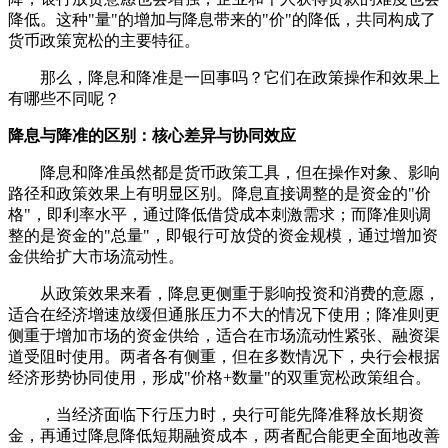
降低。这种"量"的增加与降息带来的"价"的降低，共同构成了
货币政策宽松的主要特征。
那么，降息和降准是一回事吗？它们在政策操作和效果上
有哪些不同呢？
降息与降准的区别：核心差异与协同效应
降息和降准虽然都是货币政策工具，但在操作对象、影响
路径和政策效果上有明显区别。降息直接调整的是资金的"价
格"，即利率水平，通过降低借贷成本刺激需求；而降准则调
整的是资金的"总量"，即银行可放贷的资金规模，通过增加资
金供给扩大市场流动性。
从政策效果来看，降息更侧重于影响投资和消费的意愿，
适合在经济增速放缓但通胀压力不大的情况下使用；降准则更
侧重于增加市场的资金供给，适合在市场流动性紧张、融资渠
道受阻时使用。两者各有侧重，但在多数情况下，央行会根据
经济形势协同使用，形成"价格+数量"的双重宽松政策组合。
，当经济面临下行压力时，央行可能先降准释放长期资
金，再通过降息降低短期融资成本，两者配合能更全面地改善