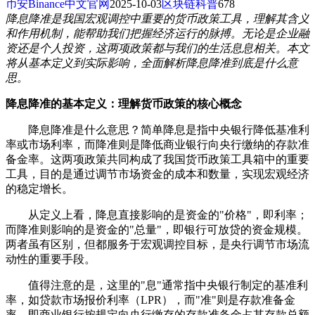
币安Binance中文官网
2025-10-03
区块链科普
678
降息降准是我国宏观调控中重要的货币政策工具，理解其含义
和作用机制，能帮助我们把握经济运行的脉搏。无论是企业融
资还是个人投资，这两项政策都与我们的生活息息相关。本文
将从基本定义到实际影响，全面解析降息降准到底是什么意
思。
降息降准的基本定义：理解货币政策的核心概念
降息降准是什么意思？简单降息是指中央银行降低基准利
率或市场利率，而降准则是降低商业银行向央行缴纳的存款准
备金率。这两项政策共同构成了我国货币政策工具箱中的重要
工具，目的是通过调节市场资金的成本和数量，实现宏观经济
的稳定增长。
从定义上看，降息直接影响的是资金的"价格"，即利率；
而降准则影响的是资金的"总量"，即银行可放贷的资金规模。
两者虽有区别，但都服务于宏观调控目标，是央行调节市场流
动性的重要手段。
值得注意的是，这里的"息"通常指中央银行制定的基准利
率，如贷款市场报价利率（LPR），而"准"则是存款准备金
率，即商业银行按规定向央行缴存的存款准备金占其存款总额