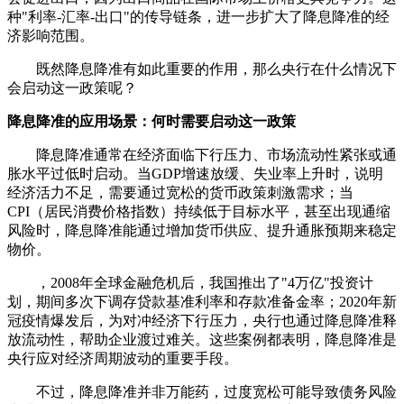
种"利率-汇率-出口"的传导链条，进一步扩大了降息降准的经
济影响范围。
既然降息降准有如此重要的作用，那么央行在什么情况下
会启动这一政策呢？
降息降准的应用场景：何时需要启动这一政策
降息降准通常在经济面临下行压力、市场流动性紧张或通
胀水平过低时启动。当GDP增速放缓、失业率上升时，说明
经济活力不足，需要通过宽松的货币政策刺激需求；当
CPI（居民消费价格指数）持续低于目标水平，甚至出现通缩
风险时，降息降准能通过增加货币供应、提升通胀预期来稳定
物价。
，2008年全球金融危机后，我国推出了"4万亿"投资计
划，期间多次下调存贷款基准利率和存款准备金率；2020年新
冠疫情爆发后，为对冲经济下行压力，央行也通过降息降准释
放流动性，帮助企业渡过难关。这些案例都表明，降息降准是
央行应对经济周期波动的重要手段。
不过，降息降准并非万能药，过度宽松可能导致债务风险