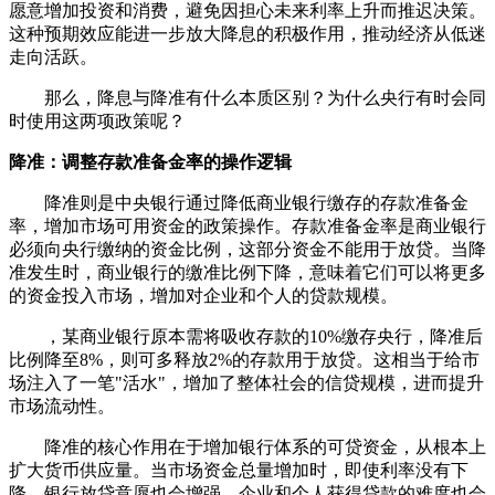
愿意增加投资和消费，避免因担心未来利率上升而推迟决策。
这种预期效应能进一步放大降息的积极作用，推动经济从低迷
走向活跃。
那么，降息与降准有什么本质区别？为什么央行有时会同
时使用这两项政策呢？
降准：调整存款准备金率的操作逻辑
降准则是中央银行通过降低商业银行缴存的存款准备金
率，增加市场可用资金的政策操作。存款准备金率是商业银行
必须向央行缴纳的资金比例，这部分资金不能用于放贷。当降
准发生时，商业银行的缴准比例下降，意味着它们可以将更多
的资金投入市场，增加对企业和个人的贷款规模。
，某商业银行原本需将吸收存款的10%缴存央行，降准后
比例降至8%，则可多释放2%的存款用于放贷。这相当于给市
场注入了一笔"活水"，增加了整体社会的信贷规模，进而提升
市场流动性。
降准的核心作用在于增加银行体系的可贷资金，从根本上
扩大货币供应量。当市场资金总量增加时，即使利率没有下
降，银行放贷意愿也会增强，企业和个人获得贷款的难度也会