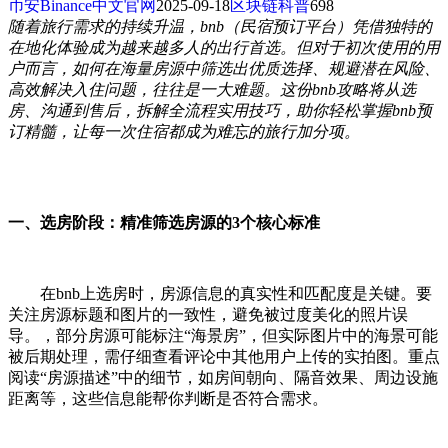
币安Binance中文官网
2025-09-18
区块链科普
698
随着旅行需求的持续升温，bnb（民宿预订平台）凭借独特的
在地化体验成为越来越多人的出行首选。但对于初次使用的用
户而言，如何在海量房源中筛选出优质选择、规避潜在风险、
高效解决入住问题，往往是一大难题。这份bnb攻略将从选
房、沟通到售后，拆解全流程实用技巧，助你轻松掌握bnb预
订精髓，让每一次住宿都成为难忘的旅行加分项。
一、选房阶段：精准筛选房源的3个核心标准
在bnb上选房时，房源信息的真实性和匹配度是关键。要
关注房源标题和图片的一致性，避免被过度美化的照片误
导。，部分房源可能标注“海景房”，但实际图片中的海景可能
被后期处理，需仔细查看评论中其他用户上传的实拍图。重点
阅读“房源描述”中的细节，如房间朝向、隔音效果、周边设施
距离等，这些信息能帮你判断是否符合需求。