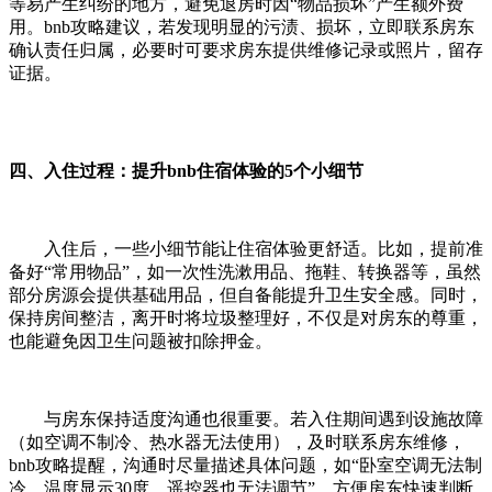
等易产生纠纷的地方，避免退房时因“物品损坏”产生额外费
用。bnb攻略建议，若发现明显的污渍、损坏，立即联系房东
确认责任归属，必要时可要求房东提供维修记录或照片，留存
证据。
四、入住过程：提升bnb住宿体验的5个小细节
入住后，一些小细节能让住宿体验更舒适。比如，提前准
备好“常用物品”，如一次性洗漱用品、拖鞋、转换器等，虽然
部分房源会提供基础用品，但自备能提升卫生安全感。同时，
保持房间整洁，离开时将垃圾整理好，不仅是对房东的尊重，
也能避免因卫生问题被扣除押金。
与房东保持适度沟通也很重要。若入住期间遇到设施故障
（如空调不制冷、热水器无法使用），及时联系房东维修，
bnb攻略提醒，沟通时尽量描述具体问题，如“卧室空调无法制
冷，温度显示30度，遥控器也无法调节”，方便房东快速判断