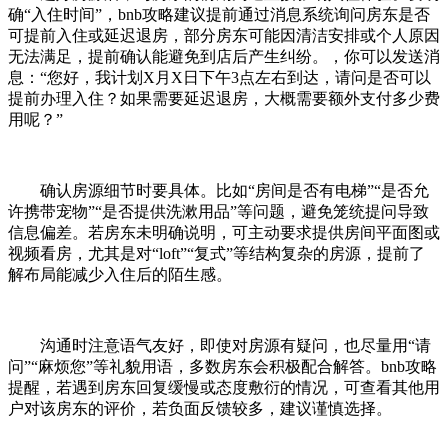
确“入住时间”，bnb攻略建议提前通过消息系统询问房东是否
可提前入住或延迟退房，部分房东可能因清洁安排或个人原因
无法满足，提前确认能避免到店后产生纠纷。，你可以发送消
息：“您好，我计划X月X日下午3点左右到达，请问是否可以
提前办理入住？如果需要延迟退房，大概需要额外支付多少费
用呢？”
确认房源细节时要具体。比如“房间是否有电梯”“是否允
许携带宠物”“是否提供洗漱用品”等问题，避免笼统提问导致
信息偏差。若房东未明确说明，可主动要求提供房间平面图或
视频看房，尤其是对“loft”“复式”等结构复杂的房源，提前了
解布局能减少入住后的陌生感。
沟通时注意语气友好，即使对房源有疑问，也尽量用“请
问”“麻烦您”等礼貌用语，多数房东会积极配合解答。bnb攻略
提醒，若遇到房东回复缓慢或态度敷衍的情况，可查看其他用
户对该房东的评价，若负面反馈较多，建议谨慎选择。