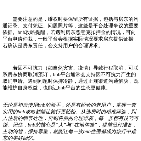
需要注意的是，维权时要保留所有证据，包括与房东的沟
通记录、支付凭证、问题照片等，这些是平台处理争议的重要
依据。bnb攻略提醒，若遇到房东恶意克扣押金的情况，可向
平台申请仲裁，一般平台会根据实际情况要求房东提供证据，
若确认是房东责任，会支持用户的合理诉求。
若因不可抗力（如自然灾害、疫情）导致行程取消，可联
系房东协商取消预订，bnb平台通常会支持因不可抗力产生的
取消申请。遇到问题时保持冷静，通过正规渠道沟通解决，既
能维护自身权益，也能让bnb平台的生态更健康。
无论是初次使用bnb的新手，还是有经验的老用户，掌握一套
实用的bnb攻略都能让旅行更轻松。从选房时的精准筛选，到
入住后的细节处理，再到售后的合理维权，每一步都有技巧可
循。记住，bnb的核心是“人”与“在地体验”，提前做好准备，
主动沟通，保持尊重，就能让每一次bnb住宿都成为旅行中难
忘的美好回忆。