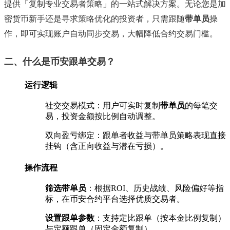
提供「复制专业交易者策略」的一站式解决方案。无论您是加
密货币新手还是寻求策略优化的投资者，只需跟随‌
带单员
‌操
作，即可实现账户自动同步交易，大幅降低合约交易门槛。
二、什么是币安跟单交易？
运行逻辑
社交交易模式：用户可实时复制‌
带单员
‌的每笔交
易，投资金额按比例自动调整。
双向盈亏绑定：跟单者收益与带单员策略表现直接
挂钩（含正向收益与潜在亏损）。
操作流程
筛选带单员
‌：根据ROI、历史战绩、风险偏好等指
标，在币安合约平台选择优质交易者。
设置跟单参数
‌：支持定比跟单（按本金比例复制）
与定额跟单（固定金额复制）。