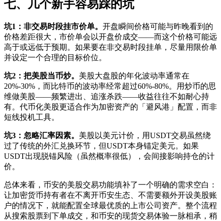
七、几个新手容易踩的坑
坑1：非交易时段挂市价单。
开盘瞬间价格可能与昨晚看到的
价格差距很大，市价单会以开盘价成交——而这个价格可能远
高于或远低于预期。如果要在非交易时段挂单，尽量用限价单
并设定一个合理的目标价位。
坑2：把美股当币炒。
美股大盘股的年化波动率通常在
20%-30%，而比特币的波动率经常超过60%-80%。用炒币的思
维做美股——频繁进出、追涨杀跌——收益往往不如耐心持
有。代币化美股更适合作为加密资产的「避风港」配置，而非
短线投机工具。
坑3：忽略汇率因素。
美股以美元计价，用USDT交易虽然绕
过了传统的外汇兑换环节，但USDT本身锚定美元。如果
USDT出现脱锚风险（虽然概率很低），会间接影响持仓的计
价。
总体来看，币安的美股交易功能填补了一个明确的需求空白：
让加密货币持有者在不离开币安生态、不需要额外开设美股账
户的情况下，就能配置全球最优质的上市公司资产。整个流程
从搜索股票到下单成交，和币安的现货交易体验一脉相承，稍