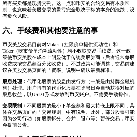
所有买卖都是现货交割。这一点和币安的合约交易有本质区
别，也意味着美股交易的盈亏完全取决于标的本身的涨跌，没
有爆仓风险。
六、手续费和其他要注意的事
币安美股交易目前对Maker（挂限价单提供流动性）和
Taker（吃市价单消耗流动性）均不收取交易手续费。这一政
策使币安美股在成本上明显优于传统美股券商（后者通常每股
收费或按交易额百分比收费）。不过政策可能调整，交易前建
议在美股交易页面的「费率」说明中确认最新标准。
股息处理：
代币化股票的股息由发行方（一般是由持牌金融机
构）处理。用户持有的代币化股票在除息日会自动获得对应的
股息收益，以USDT形式发放到币安账户。不需要手动操作。
交易限制：
不同股票的最小下单金额和最大持仓上限不同，具
体在交易页面的「交易规则」中有说明。此外，部分股票可能
因为公司行动（如股票拆分、合并、退市等）暂停交易，币安
会提前公告。