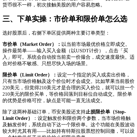
货币很不一样，初次接触美股的用户容易忽略。
三、下单实操：市价单和限价单怎么选
选好股票后，右侧下单区提供两种主要订单类型：
市价单（Market Order）：
以当前市场最优价格立即成交。
操作最简单——输入买入金额（以USDT计价），点击「买
入」即可。系统会自动按当前卖一价撮合，成交速度最快。适
合对价格不敏感、只想尽快入场的场景。
限价单（Limit Order）：
设定一个指定的买入或卖出价格，
只有当市场价格触及这个价位时才会成交。比如苹果当前股价
220美元，但觉得210美元才是合理的买入价位，就可以挂一个
210美元的限价买单，等价格回落到目标位自动成交。限价单
的优势是价格可控，缺点是可能一直无法成交。
除了这两种基础订单，币安美股还支持
止损限价单（Stop-
Limit Order）
：设定触发价和限价两个参数，当市场价格触
及触发价时，系统自动下达一个限价单。这个功能在美股波动
较大时尤其有用——比如持有特斯拉股票想控制回撤，可以设