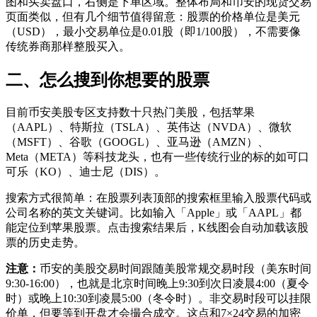
图和买卖盘口，右侧是下单区域。整体布局和币安的现货交易
页面类似，但有几个细节值得留意：股票的价格单位是美元
（USD），最小交易单位是0.01股（即1/100股），不需要像
传统券商那样整股买入。
二、怎么搜到你想要的股票
目前币安美股专区支持数十只热门美股，包括苹果
（AAPL）、特斯拉（TSLA）、英伟达（NVDA）、微软
（MSFT）、谷歌（GOOGL）、亚马逊（AMZN）、
Meta（META）等科技龙头，也有一些传统行业的标的如可口
可乐（KO）、迪士尼（DIS）。
搜索方式很简单：在股票列表顶部的搜索框里输入股票代码或
公司名称的英文关键词。比如输入「Apple」或「AAPL」都
能定位到苹果股票。点击搜索结果后，K线图会自动加载该股
票的历史走势。
注意：
币安的美股交易时间跟随美股常规交易时段（美东时间
9:30-16:00），也就是北京时间晚上9:30到次日凌晨4:00（夏令
时）或晚上10:30到凌晨5:00（冬令时）。非交易时段可以挂限
价单，但要等到开盘才会撮合成交。这点和7×24交易的加密