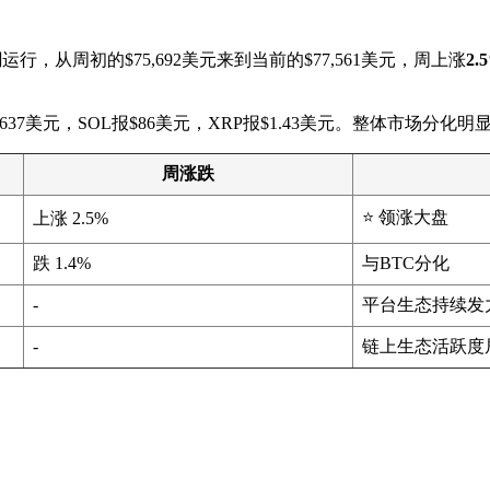
间
运行，从周初的$75,692美元来到当前的$77,561美元，周上涨
2.
$637美元，SOL报$86美元，XRP报$1.43美元。整体市场分
周涨跌
⭐ 领涨大盘
上涨 2.5%
跌 1.4%
与BTC分化
-
平台生态持续发
-
链上生态活跃度