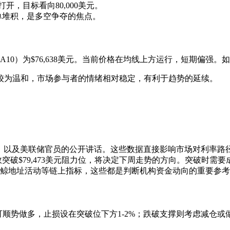
开，目标看向80,000美元。
单堆积，是多空争夺的焦点。
线（MA10）为$76,638美元。当前价格在均线上方运行，短期
较为温和，市场参与者的情绪相对稳定，有利于趋势的延续。
数据，以及美联储官员的公开讲话。这些数据直接影响市场对利率
或有效突破$79,473美元阻力位，将决定下周走势的方向。突破时
巨鲸地址活动等链上指标，这些都是判断机构资金动向的重要参
向上突破可顺势做多，止损设在突破位下方1-2%；跌破支撑则考虑减