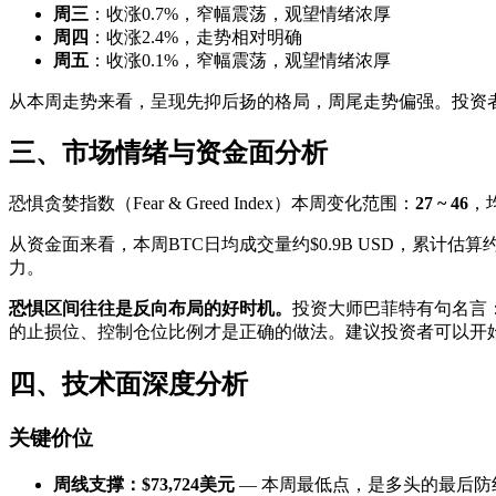
周三
：收涨0.7%，窄幅震荡，观望情绪浓厚
周四
：收涨2.4%，走势相对明确
周五
：收涨0.1%，窄幅震荡，观望情绪浓厚
从本周走势来看，呈现先抑后扬的格局，周尾走势偏强。投资
三、市场情绪与资金面分析
恐惧贪婪指数（Fear & Greed Index）本周变化范围：
27 ~ 46
，
从资金面来看，本周BTC日均成交量约$0.9B USD，累计
力。
恐惧区间往往是反向布局的好时机。
投资大师巴菲特有句名言
的止损位、控制仓位比例才是正确的做法。建议投资者可以开
四、技术面深度分析
关键价位
周线支撑：$73,724美元
— 本周最低点，是多头的最后防线