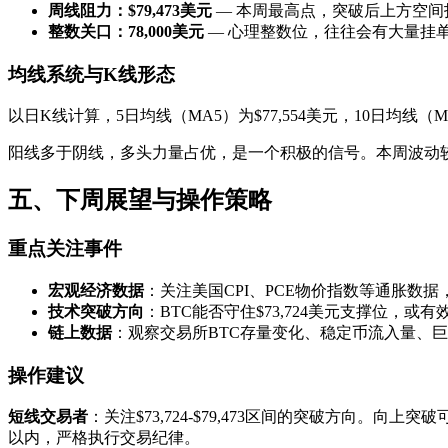
周线阻力：$79,473美元
— 本周最高点，突破后上方空间打
整数关口：78,000美元
— 心理整数位，往往会有大量挂
均线系统与K线形态
以日K线计算，5日均线（MA5）为$77,554美元，10日均
阳线多于阴线，多头力量占优，是一个积极的信号。本周波动
五、下周展望与操作策略
重点关注事件
宏观经济数据
：关注美国CPI、PCE物价指数等通胀
技术突破方向
：BTC能否守住$73,724美元支撑位，
链上数据
：观察交易所BTC存量变化、稳定币流入量、
操作建议
短线交易者
：关注$73,724-$79,473区间的突破方向。
以内，严格执行交易纪律。