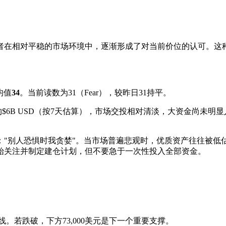
者在相对平稳的市场环境中，逐渐形成了对当前价位的认可。这
均值
34
。当前读数为31（Fear），较昨日31持平。
估算约$6B USD（按7天估算），市场交投相对清淡，大资金尚
："别人恐惧时我贪婪"。当市场普遍悲观时，优质资产往往被低
始关注并制定建仓计划，但不要急于一次性投入全部资金。
。若跌破，下方73,000美元是下一个重要支撑。