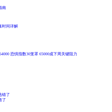
指南
账时间详解
64000 恐惧指数30笼罩 65000成下周关键阻力
错了